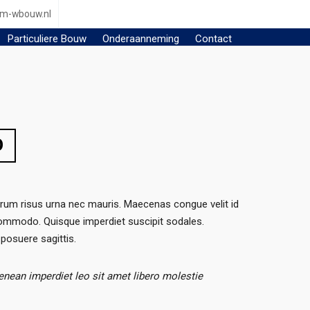
m-wbouw.nl
Particuliere Bouw
Onderaanneming
Contact
O
utrum risus urna nec mauris. Maecenas congue velit id
a commodo. Quisque imperdiet suscipit sodales.
posuere sagittis.
enean imperdiet leo sit amet libero molestie