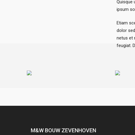
Quisque u
ipsum soll
Etiam sce
dolor sed
netus et 
feugiat. 
Coffee Package
M&W BOUW ZEVENHOVEN