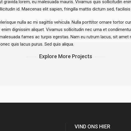
t gravida lorem, eu malesuada mauris. Vivamus quis sollicitudin eni
icitudin id. Maecenas elit sapien, fringilla mattis dictum sed, facilisis 
lerisque nulla ac mi sagittis vehicula. Nulla porttitor ornare tortor 
 enim dignissim aliquet. Vivamus sollicitudin nec urna et condimentu
malesuada fames ac turpis egestas. Nam eu rutrum lacus, sit amet mal
Donec quis lacus purus. Sed quis aliqua.
Explore More Projects
Americano
VIND ONS HIER