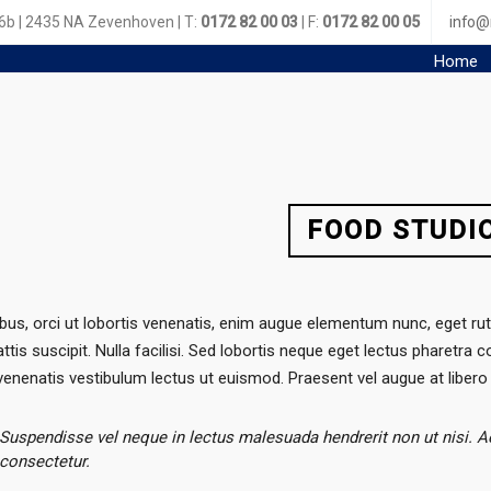
 | 2435 NA Zevenhoven | T:
0172 82 00 03
| F:
0172 82 00 05
info@
Home
FOOD STUDI
ibus, orci ut lobortis venenatis, enim augue elementum nunc, eget r
tis suscipit. Nulla facilisi. Sed lobortis neque eget lectus pharetr
enenatis vestibulum lectus ut euismod. Praesent vel augue at libero 
Suspendisse vel neque in lectus malesuada hendrerit non ut nisi. A
consectetur.